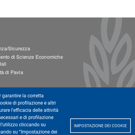
ter 2
za/Sicurezza
mento di Scienze Economiche
ali
tà di Pavia
r garantire la corretta
ookie di profilazione e altri
are l'efficacia delle attività
necessari e di profilazione
l’utilizzo cliccando su
IMPOSTAZIONE DEI COOKIE
Aziendali
iccando su “Impostazione dei