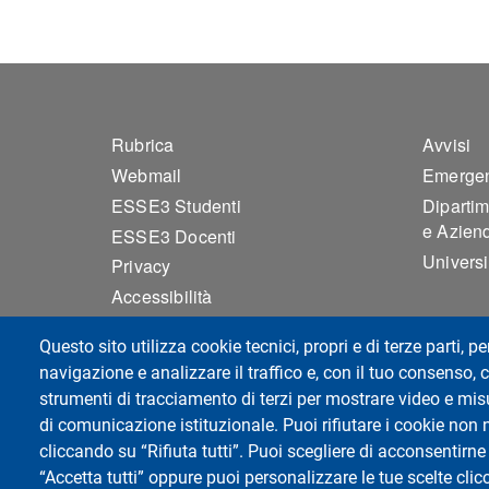
Footer 1
Foo
Rubrica
Avvisi
Webmail
Emergen
ESSE3 Studenti
Diparti
e Aziend
ESSE3 Docenti
Universi
Privacy
Accessibilità
Mappa del sito
Questo sito utilizza cookie tecnici, propri e di terze parti, pe
Assicurazione della qualità
navigazione e analizzare il traffico e, con il tuo consenso, c
Cookie settings
strumenti di tracciamento di terzi per mostrare video e misur
di comunicazione istituzionale. Puoi rifiutare i cookie non 
cliccando su “Rifiuta tutti”. Puoi scegliere di acconsentirne 
Dipartimento di Scienze Economiche e 
“Accetta tutti” oppure puoi personalizzare le tue scelte cl