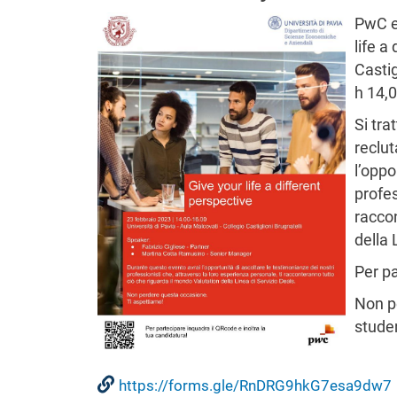
Immagine
PwC e
life a
Castig
h 14,0
Si tra
reclut
l’oppo
profes
raccon
della 
Per pa
Non pe
stude
https://forms.gle/RnDRG9hkG7esa9dw7